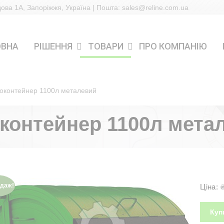
дова 1А, Запоріжжя, Україна | Пошта: sales@reline.com.ua
ОВНА
РІШЕННЯ
ТОВАРИ
ПРО КОМПАНІЮ
оконтейнер 1100л металевий
контейнер 1100л мета
даж!
Ціна:
Куп