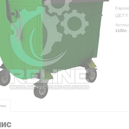
Євроко
(ДСТУ 
Артику
1100л
,
пис
пис