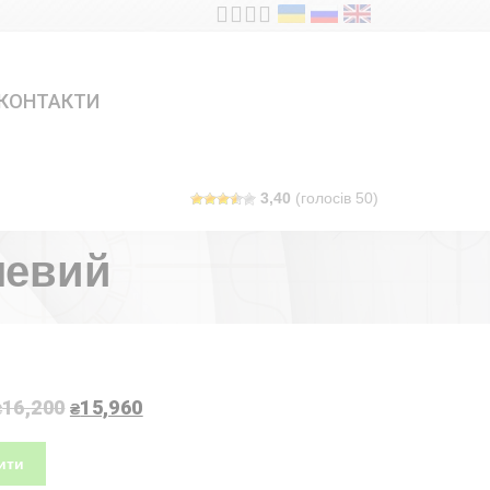
КОНТАКТИ
3,40
(голосів
50
)
левий
16,200
15,960
₴
₴
ити