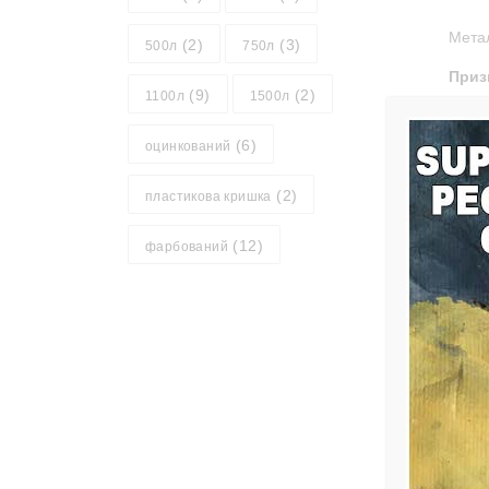
Метал
(2)
(3)
500л
750л
Приз
(9)
(2)
1100л
1500л
масшт
Техн
(6)
оцинкований
відкр
(2)
пластикова кришка
закри
гаран
(12)
фарбований
Окрем
можли
Сх