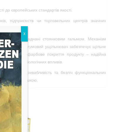
і до європейських стандартів якості.
ків, підприємств чи торговельних центрів значних
X
а з яких обладнані стоянковим гальмом. Механізм
их положеннях: гумовий ущільнювач забезпечує щільне
нтейнера. Лакофарбове покриття продукту – надійна
у хімічних й біологічних впливів.
 естетичну привабливість та безліч функціональних
ий отвір з кришкою.