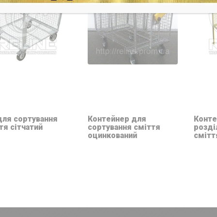
для сортування
Контейнер для
Конте
тя сітчатий
сортування сміття
розді
оцинкований
смітт