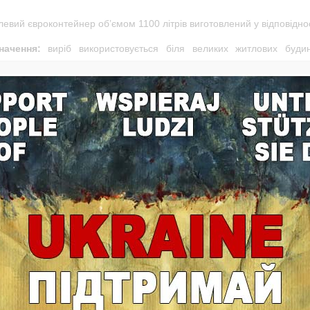
евий євроконтейнер об’ємом 1100 літрів виготовлений у відповідност
начення:
виріб використовується біля великих житлових будин
абів.
ічні особливості:
бак укомплектований чотирма коліщатами, дв
иття кришки – пружинний; також можлива фіксація у двох відкрит
ття кришки. Наявність ребер жорсткості – гарантія міцності ко
тія його стійкістю до корозії, ультрафіолетових променів, а також ряд
ої уваги заслуговує сучасний європейський дизайн, що поєднує
востей. До прикладу, для санітарної чистки передбачено спеціальн
ожі товари