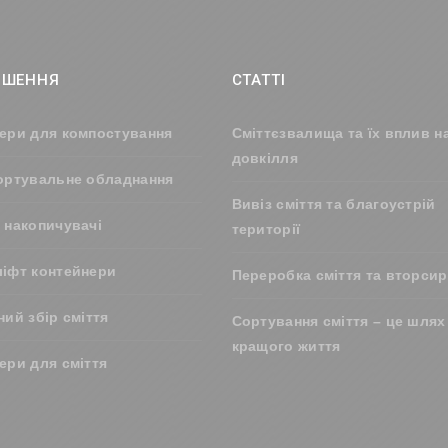
ІШЕННЯ
СТАТТІ
ери для компостування
Сміттєзвалища та їх вплив н
довкілля
ортувальне обладнання
Вивіз сміття та благоустрій
 накопичувачі
території
іфт контейнери
Переробка сміття та вторси
ний збір сміття
Сортування сміття – це шлях
кращого життя
ери для сміття