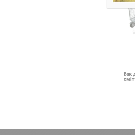
Бак 
сміт