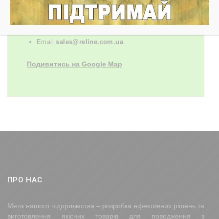
вул. Сєдова 1А, Запоріжжя, Україна
Телефон
+ 380 67 631 13 65
Email
sales@reline.com.ua
Подивитись на Google Map
ПРО НАС
Мета нашого підприємства – розробка ефективних рішень та
виготовлення якісних товарів для поводження з